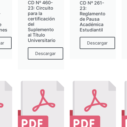
CD Nº 460-
CD Nº 261-
23: Circuito
23:
para la
-
Reglamento
certificación
de Pausa
del
e
Académica
Suplemento
ones
Estudiantil
al Título
Universitario
ar
Descargar
Descargar