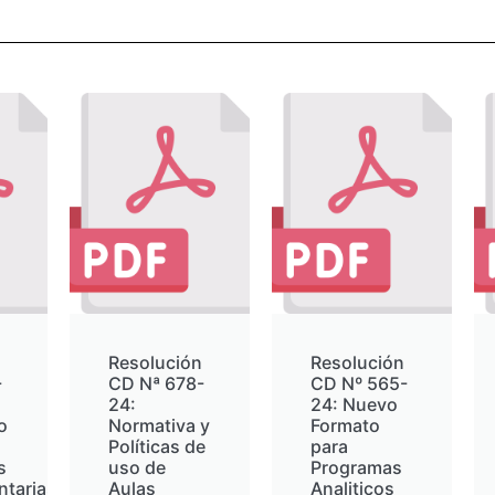
n
Resolución
Resolución
-
CD Nª 678-
CD Nº 565-
24:
24: Nuevo
o
Normativa y
Formato
Políticas de
para
s
uso de
Programas
tarias
Aulas
Analiticos