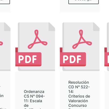
Resolución
-
CD N° 522-
Ordenanza
14:
ón
CS N° 094-
Criterios de
11: Escala
Valoración
de
Concurso