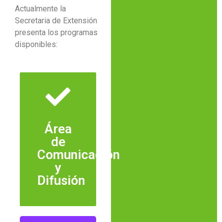
Actualmente la
Secretaria de Extensión
presenta los programas
disponibles:
Área
más
de
Ver
Comunicación
y
Difusión